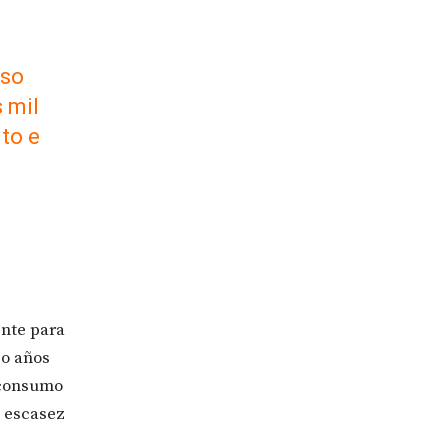
eso
 mil
to e
ente para
co años
 consumo
a escasez