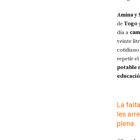
Amina y 
de
Togo
día a
cam
veinte li
cotidiano
repetir e
potable n
educación
La falt
les arr
plena.