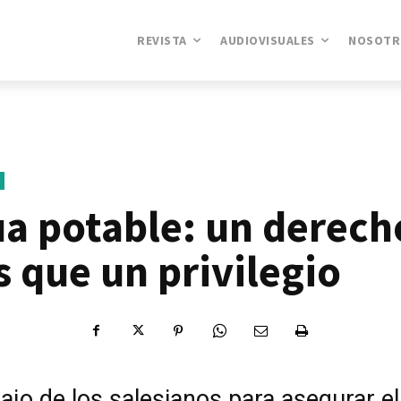
REVISTA
AUDIOVISUALES
NOSOTR
a potable: un derech
 que un privilegio
bajo de los salesianos para asegurar el