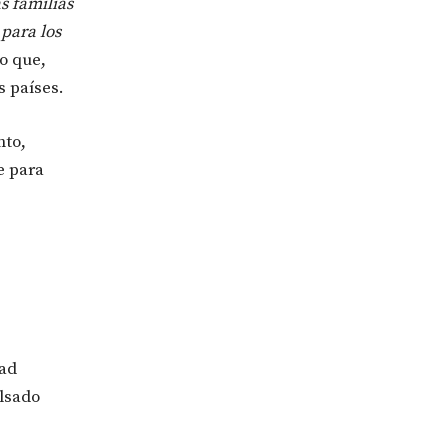
s familias
 para los
o que,
s países.
nto,
e para
dad
ulsado