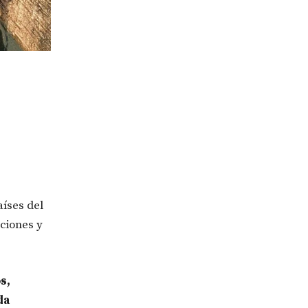
aíses del
ciones y
s,
da