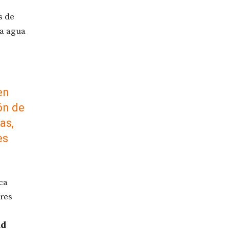
s de
 a agua
en
ón de
as,
es
ca
ares
ad