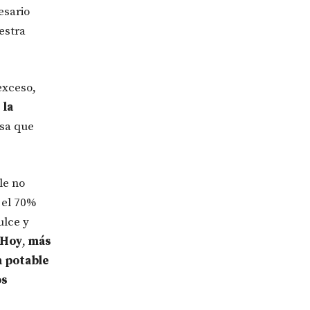
esario
estra
exceso,
:
la
osa que
le no
 el 70%
ulce y
Hoy
,
más
a potable
os