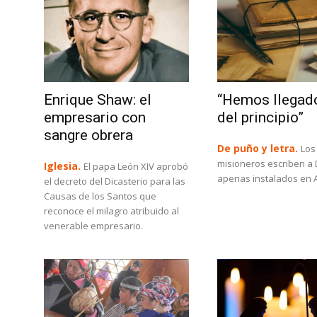
Enrique Shaw: el
“Hemos llegado
empresario con
del principio”
sangre obrera
De puño y letra.
Los
misioneros escriben a
Iglesia.
El papa León XIV aprobó
apenas instalados en A
el decreto del Dicasterio para las
Causas de los Santos que
reconoce el milagro atribuido al
venerable empresario.