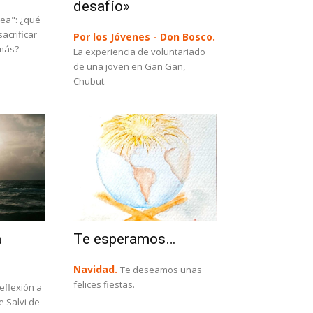
desafío»
rea": ¿qué
acrificar
Por los Jóvenes - Don Bosco.
emás?
La experiencia de voluntariado
de una joven en Gan Gan,
Chubut.
a
Te esperamos…
Navidad.
Te deseamos unas
felices fiestas.
eflexión a
pe Salvi de