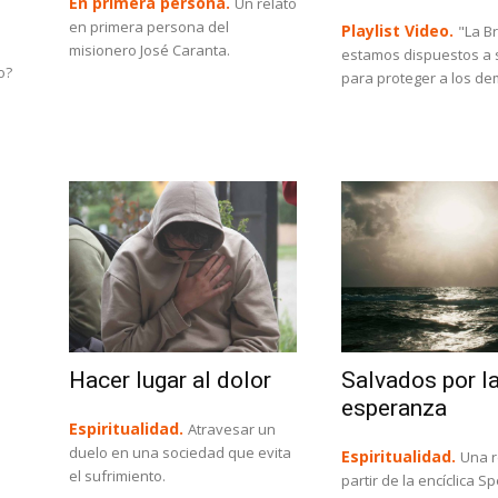
En primera persona.
Un relato
en primera persona del
Playlist Video.
"La B
misionero José Caranta.
estamos dispuestos a s
o?
para proteger a los d
Hacer lugar al dolor
Salvados por l
esperanza
Espiritualidad.
Atravesar un
duelo en una sociedad que evita
Espiritualidad.
Una r
el sufrimiento.
partir de la encíclica S