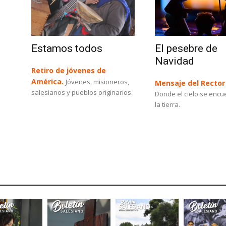
Estamos todos
El pesebre de
Navidad
Retiro de jóvenes de
América.
Jóvenes, misioneros,
Mensaje del Rector
salesianos y pueblos originarios.
Donde el cielo se encu
la tierra.