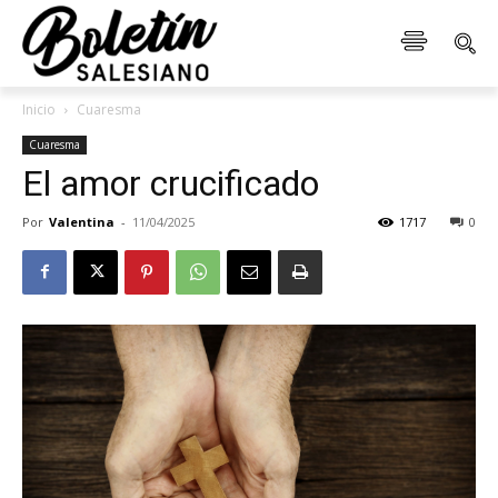
Inicio
Cuaresma
Cuaresma
El amor crucificado
Por
Valentina
-
11/04/2025
1717
0