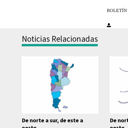
BOLETÍN
Noticias Relacionadas
De norte a sur, de este a
De nort
oeste…
oeste