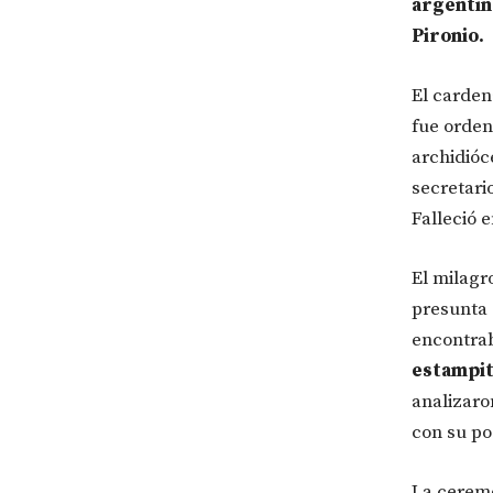
argentin
Pironio.
El carden
fue orden
archidióc
secretari
Falleció 
El milagr
presunta
encontra
estampit
analizaro
con su po
La ceremo