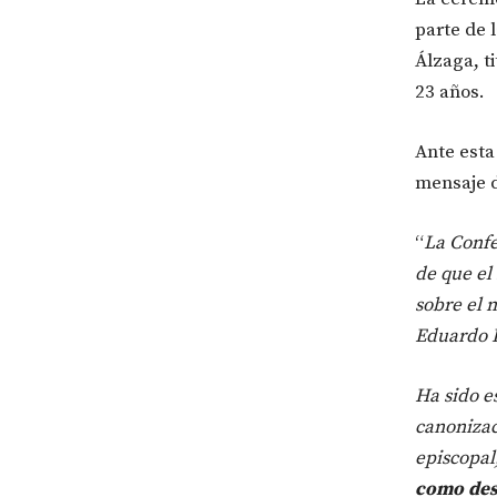
parte de 
Álzaga, t
23 años.
Ante esta
mensaje d
“
La Confe
de que el
sobre el 
Eduardo F
Ha sido e
canonizac
episcopal
como dest