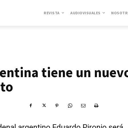
REVISTA
AUDIOVISUALES
NOSOTR
entina tiene un nuev
to
denal argentino Eduardo Pironio será