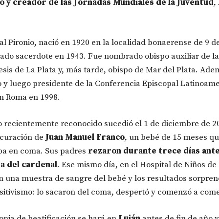
o y
creador de las Jornadas Mundiales de la Juventud
,
al Pironio, nació en 1920 en la localidad bonaerense de 9 de
ado sacerdote en 1943. Fue nombrado obispo auxiliar de la
esis de La Plata y, más tarde, obispo de Mar del Plata. Ade
o y luego presidente de la Conferencia Episcopal Latinoam
en Roma en 1998.
o recientemente reconocido sucedió el 1 de diciembre de 20
 curación de
Juan Manuel Franco
, un bebé de 15 meses qu
ba en coma. Sus padres
rezaron durante trece días ant
a del cardenal
. Ese mismo día, en el Hospital de Niños de 
n una muestra de sangre del bebé y los resultados sorpren
sitivismo: lo sacaron del coma, despertó y comenzó a come
nia de beatificación se hará en
Luján
antes de fin de año y