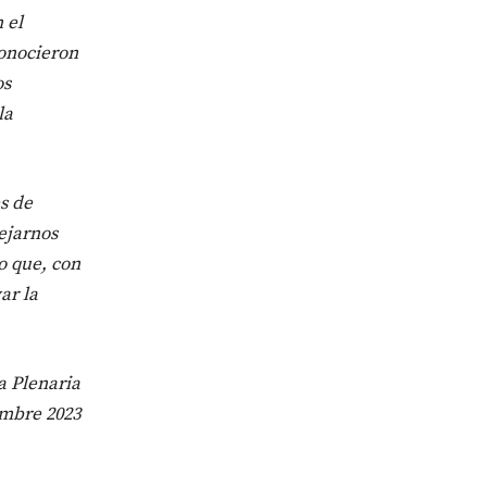
 el
onocieron
os
la
s de
ejarnos
o que, con
ar la
a Plenaria
embre 2023