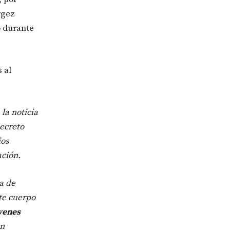
rgez
o durante
 al
la noticia
decreto
ios
ación.
a de
te cuerpo
óvenes
on