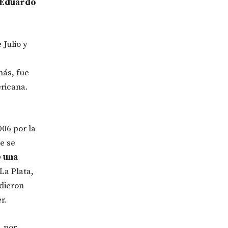
Eduardo
 Julio y
más, fue
ericana.
06 por la
e se
e una
La Plata,
dieron
r.
, por